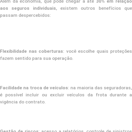
Além da economia, que pode chegar a até
30% em relaçã
aos seguros individuais
, existem outros benefícios qu
passam despercebidos:
Flexibilidade nas coberturas
: você escolhe quais proteções
fazem sentido para sua operação.
Facilidade na troca de veículos
: na maioria das seguradoras,
é possível incluir ou excluir veículos da frota durante a
vigência do contrato.
Gestão de riscos
: acesso a relatórios, controle de sinistros