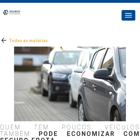
Toggl
navig

Todas as matérias
QUEM TEM POUCOS VEÍCULOS
TAMBÉM
PODE ECONOMIZAR CO